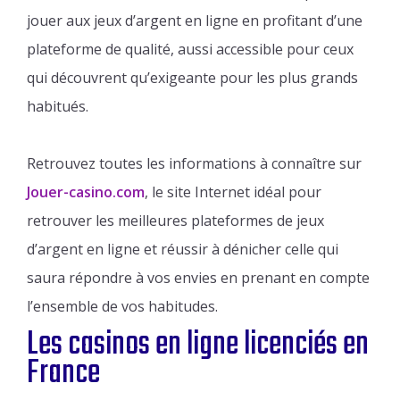
jouer aux jeux d’argent en ligne en profitant d’une
plateforme de qualité, aussi accessible pour ceux
qui découvrent qu’exigeante pour les plus grands
habitués.
Retrouvez toutes les informations à connaître sur
Jouer-casino.com
, le site Internet idéal pour
retrouver les meilleures plateformes de jeux
d’argent en ligne et réussir à dénicher celle qui
saura répondre à vos envies en prenant en compte
l’ensemble de vos habitudes.
Les casinos en ligne licenciés en
France