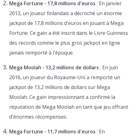
Mega Fortune - 17,8 millions d'euros
: En janvier
2013, un joueur finlandais a décroché un énorme
jackpot de 17,8 millions d'euros en jouant à Mega
Fortune. Ce gain a été inscrit dans le Livre Guinness
des records comme le plus gros jackpot en ligne
jamais remporté à l'époque.
Mega Moolah - 13,2 millions de dollars
: En juin
2016, un joueur du Royaume-Uni a remporté un
jackpot de 13,2 millions de dollars sur Mega
Moolah. Ce gain impressionnant a confirmé la
réputation de Mega Moolah en tant que jeu offrant
d'énormes récompenses.
Mega Fortune - 11,7 millions d'euros
: En