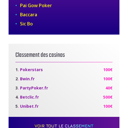
Pai Gow Poker
Baccara
Sic Bo
Classement des casinos
Pokerstars
100€
Bwin.fr
100€
PartyPoker.fr
40€
Betclic.fr
500€
Unibet.fr
100€
VOIR TOUT LE CLASSEMENT